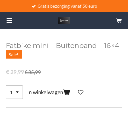
Gratis bezorging vanaf 50 euro
Ga
direct
naar
de
hoofdinhoud
Fatbike mini – Buitenband – 16×4
Sale!
€ 29,99
€ 35,99
In winkelwagen