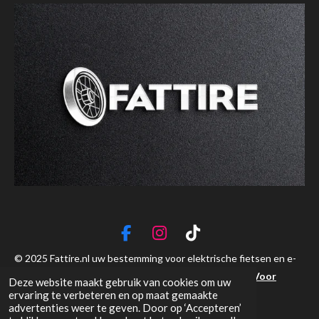
F
I
T
a
n
i
© 2025 Fattire.nl uw bestemming voor elektrische fietsen en e-
c
s
k
bikes
Fattire.nl is een handelsnaam van
Shoppen Voor
Deze website maakt gebruik van cookies om uw
e
t
T
Iedereen
.
ervaring te verbeteren en op maat gemaakte
b
a
o
advertenties weer te geven. Door op ‘Accepteren’
o
g
k