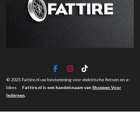
F
I
T
a
n
i
© 2025 Fattire.nl uw bestemming voor elektrische fietsen en e-
c
s
k
bikes
Fattire.nl is een handelsnaam van
Shoppen Voor
e
t
T
Iedereen
.
b
a
o
o
g
k
o
r
k
a
m