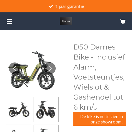
1 jaar garantie
Ga
direct
naar
de
hoofdinhoud
D50 Dames
Bike - Inclusief
Alarm,
Voetsteuntjes,
Wielslot &
Gashendel tot
6 km/u
De bike is nu te zien in
onze showroom!