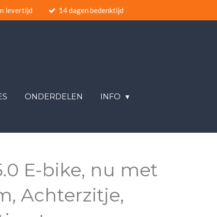
 levertijd
14 dagen bedenktijd
ES
ONDERDELEN
INFO
.0 E-bike, nu met
m, Achterzitje,