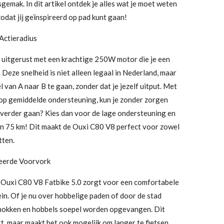
sgemak. In dit artikel ontdek je alles wat je moet weten
odat jij geïnspireerd op pad kunt gaan!
Actieradius
 uitgerust met een krachtige 250W motor die je een
 Deze snelheid is niet alleen legaal in Nederland, maar
l van A naar B te gaan, zonder dat je jezelf uitput. Met
 op gemiddelde ondersteuning, kun je zonder zorgen
g verder gaan? Kies dan voor de lage ondersteuning en
van 75 km! Dit maakt de Ouxi C80 V8 perfect voor zowel
tten.
eerde Voorvork
Ouxi C80 V8 Fatbike 5.0 zorgt voor een comfortabele
ein. Of je nu over hobbelige paden of door de stad
 schokken en hobbels soepel worden opgevangen. Dit
t, maar maakt het ook mogelijk om langer te fietsen