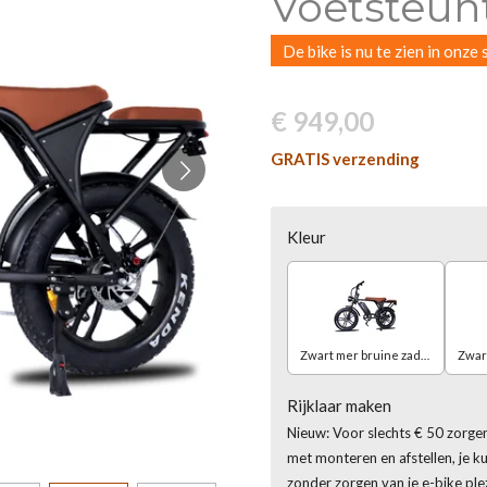
Voetsteun
De bike is nu te zien in onz
€ 949,00
GRATIS verzending
Kleur
Zwart mer bruine zadel
Rijklaar maken
Nieuw: Voor slechts € 50 zorgen
met monteren en afstellen, je 
zonder zorgen van je e-bike plez