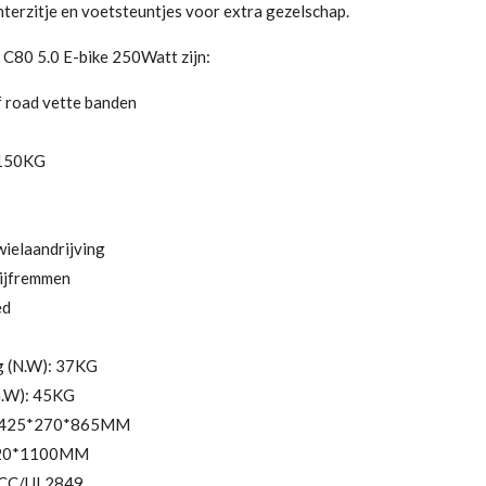
terzitje en voetsteuntjes voor extra gezelschap.
 C80 5.0 E-bike 250Watt zijn:
 road vette banden
 150KG
ielaandrijving
ijfremmen
ed
g (N.W): 37KG
G.W): 45KG
 1425*270*865MM
*720*1100MM
FCC/UL2849